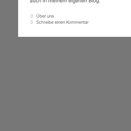
auch in meinem eigenen Blog.
Kategorien
Über uns
Schreibe einen Kommentar