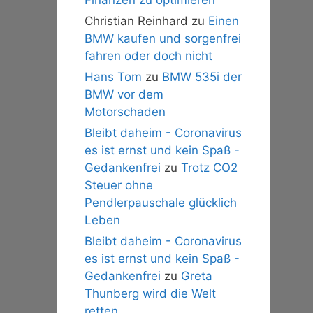
Christian Reinhard
zu
Einen
BMW kaufen und sorgenfrei
fahren oder doch nicht
Hans Tom
zu
BMW 535i der
BMW vor dem
Motorschaden
Bleibt daheim - Coronavirus
es ist ernst und kein Spaß -
Gedankenfrei
zu
Trotz CO2
Steuer ohne
Pendlerpauschale glücklich
Leben
Bleibt daheim - Coronavirus
es ist ernst und kein Spaß -
Gedankenfrei
zu
Greta
Thunberg wird die Welt
retten