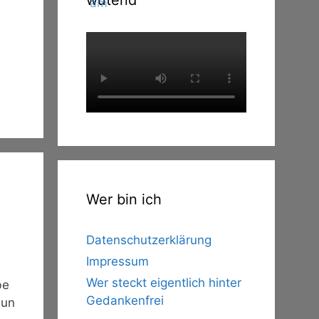
wütend
Wer bin ich
Datenschutzerklärung
Impressum
Wer steckt eigentlich hinter
be
Gedankenfrei
nun