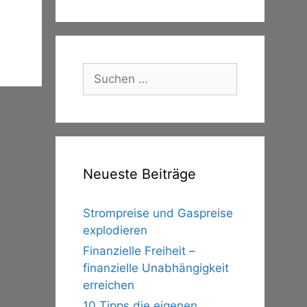
Suche
nach:
Neueste Beiträge
Strompreise und Gaspreise
explodieren
Finanzielle Freiheit –
finanzielle Unabhängigkeit
erreichen
10 Tipps die eigenen