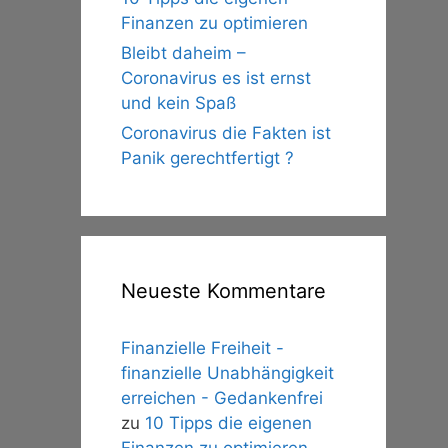
Finanzen zu optimieren
Bleibt daheim –
Coronavirus es ist ernst
und kein Spaß
Coronavirus die Fakten ist
Panik gerechtfertigt ?
Neueste Kommentare
Finanzielle Freiheit -
finanzielle Unabhängigkeit
erreichen - Gedankenfrei
zu
10 Tipps die eigenen
Finanzen zu optimieren