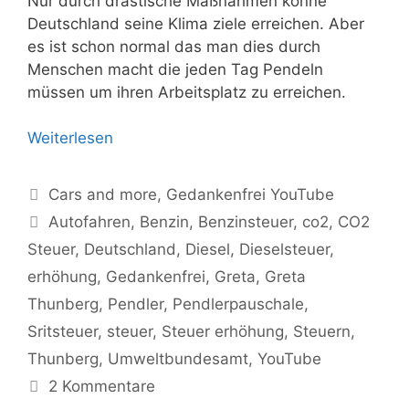
Nur durch drastische Maßnahmen könne
Deutschland seine Klima ziele erreichen. Aber
es ist schon normal das man dies durch
Menschen macht die jeden Tag Pendeln
müssen um ihren Arbeitsplatz zu erreichen.
Weiterlesen
Kategorien
Cars and more
,
Gedankenfrei YouTube
Schlagwörter
Autofahren
,
Benzin
,
Benzinsteuer
,
co2
,
CO2
Steuer
,
Deutschland
,
Diesel
,
Dieselsteuer
,
erhöhung
,
Gedankenfrei
,
Greta
,
Greta
Thunberg
,
Pendler
,
Pendlerpauschale
,
Sritsteuer
,
steuer
,
Steuer erhöhung
,
Steuern
,
Thunberg
,
Umweltbundesamt
,
YouTube
2 Kommentare