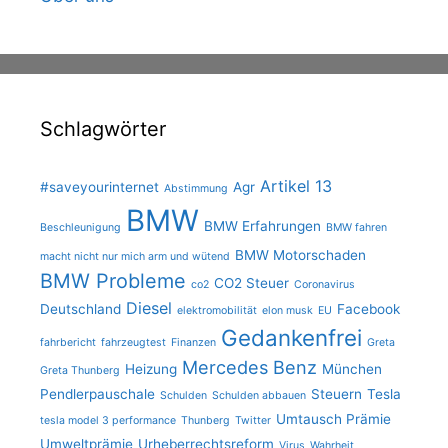
Schlagwörter
Artikel 13
#saveyourinternet
Agr
Abstimmung
BMW
BMW Erfahrungen
Beschleunigung
BMW fahren
BMW Motorschaden
macht nicht nur mich arm und wütend
BMW Probleme
CO2 Steuer
co2
Coronavirus
Diesel
Deutschland
Facebook
elektromobilität
elon musk
EU
Gedankenfrei
fahrbericht
fahrzeugtest
Finanzen
Greta
Mercedes Benz
Heizung
München
Greta Thunberg
Pendlerpauschale
Steuern
Tesla
Schulden
Schulden abbauen
Umtausch Prämie
tesla model 3 performance
Thunberg
Twitter
Umweltprämie
Urheberrechtsreform
Virus
Wahrheit