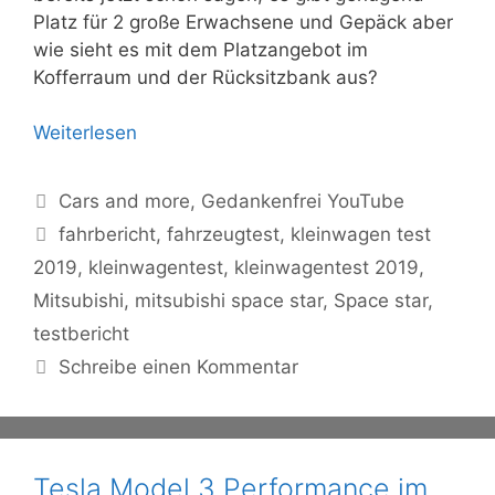
Platz für 2 große Erwachsene und Gepäck aber
wie sieht es mit dem Platzangebot im
Kofferraum und der Rücksitzbank aus?
Weiterlesen
Kategorien
Cars and more
,
Gedankenfrei YouTube
Schlagwörter
fahrbericht
,
fahrzeugtest
,
kleinwagen test
2019
,
kleinwagentest
,
kleinwagentest 2019
,
Mitsubishi
,
mitsubishi space star
,
Space star
,
testbericht
Schreibe einen Kommentar
Tesla Model 3 Performance im