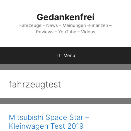
Zum
Inhalt
Gedankenfrei
springen
Fahrzeuge – News – Meinungen -Finanzen –
Reviews – YouTube – Videos
Menü
fahrzeugtest
Mitsubishi Space Star –
Kleinwagen Test 2019