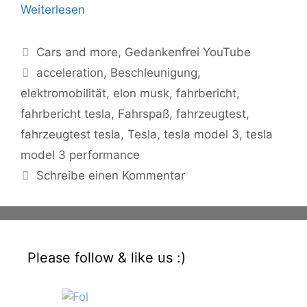
Weiterlesen
Kategorien
Cars and more
,
Gedankenfrei YouTube
Schlagwörter
acceleration
,
Beschleunigung
,
elektromobilität
,
elon musk
,
fahrbericht
,
fahrbericht tesla
,
Fahrspaß
,
fahrzeugtest
,
fahrzeugtest tesla
,
Tesla
,
tesla model 3
,
tesla
model 3 performance
Schreibe einen Kommentar
Please follow & like us :)