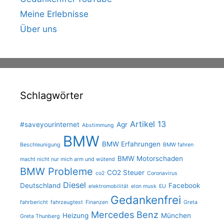
Meine Erlebnisse
Über uns
Schlagwörter
Artikel 13
#saveyourinternet
Agr
Abstimmung
BMW
BMW Erfahrungen
Beschleunigung
BMW fahren
BMW Motorschaden
macht nicht nur mich arm und wütend
BMW Probleme
CO2 Steuer
co2
Coronavirus
Diesel
Deutschland
Facebook
elektromobilität
elon musk
EU
Gedankenfrei
fahrbericht
fahrzeugtest
Finanzen
Greta
Mercedes Benz
Heizung
München
Greta Thunberg