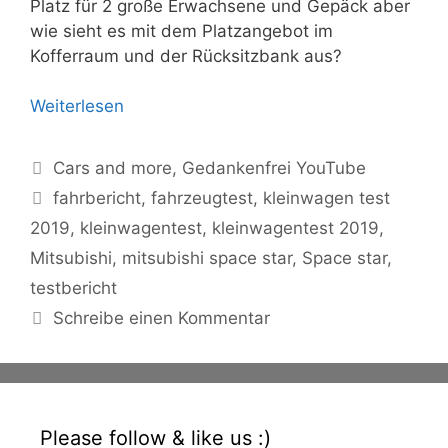
Platz für 2 große Erwachsene und Gepäck aber
wie sieht es mit dem Platzangebot im
Kofferraum und der Rücksitzbank aus?
Weiterlesen
Kategorien
Cars and more
,
Gedankenfrei YouTube
Schlagwörter
fahrbericht
,
fahrzeugtest
,
kleinwagen test
2019
,
kleinwagentest
,
kleinwagentest 2019
,
Mitsubishi
,
mitsubishi space star
,
Space star
,
testbericht
Schreibe einen Kommentar
Please follow & like us :)