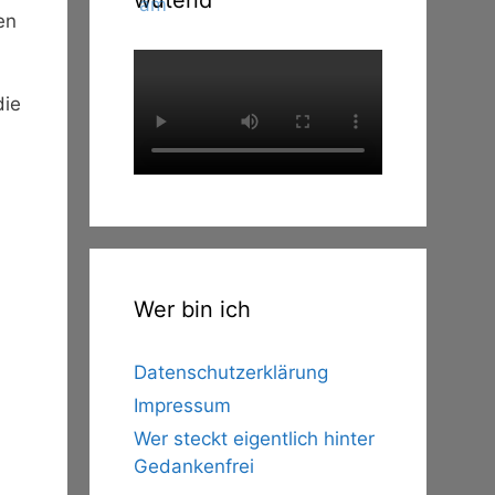
wütend
en
die
Wer bin ich
Datenschutzerklärung
Impressum
Wer steckt eigentlich hinter
Gedankenfrei