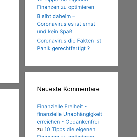
Finanzen zu optimieren
Bleibt daheim –
Coronavirus es ist ernst
und kein Spaß
Coronavirus die Fakten ist
Panik gerechtfertigt ?
Neueste Kommentare
Finanzielle Freiheit -
finanzielle Unabhängigkeit
erreichen - Gedankenfrei
zu
10 Tipps die eigenen
Finanzen zu optimieren