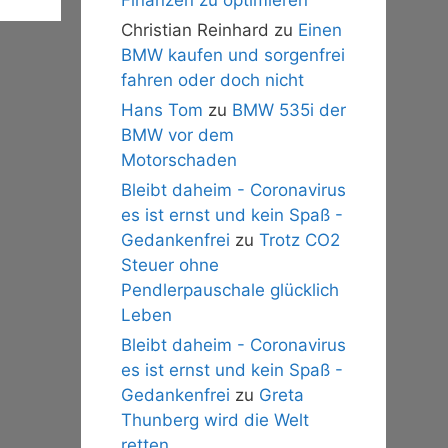
Christian Reinhard
zu
Einen
BMW kaufen und sorgenfrei
fahren oder doch nicht
Hans Tom
zu
BMW 535i der
BMW vor dem
Motorschaden
Bleibt daheim - Coronavirus
es ist ernst und kein Spaß -
Gedankenfrei
zu
Trotz CO2
Steuer ohne
Pendlerpauschale glücklich
Leben
Bleibt daheim - Coronavirus
es ist ernst und kein Spaß -
Gedankenfrei
zu
Greta
Thunberg wird die Welt
retten