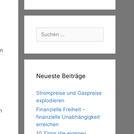
Suche
nach:
on
Neueste Beiträge
Strompreise und Gaspreise
explodieren
Finanzielle Freiheit –
h
finanzielle Unabhängigkeit
erreichen
10 Tipps die eigenen