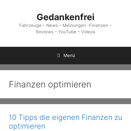
Zum
Inhalt
Gedankenfrei
springen
Fahrzeuge – News – Meinungen -Finanzen –
Reviews – YouTube – Videos
Menü
Finanzen optimieren
10 Tipps die eigenen Finanzen zu
optimieren