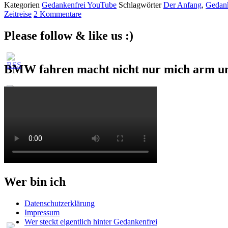
Kategorien
Gedankenfrei YouTube
Schlagwörter
Der Anfang
,
Gedank
Zeitreise
2 Kommentare
Please follow & like us :)
BMW fahren macht nicht nur mich arm u
Wer bin ich
Datenschutzerklärung
Impressum
Wer steckt eigentlich hinter Gedankenfrei