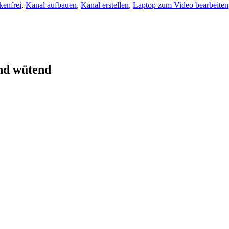
enfrei
,
Kanal aufbauen
,
Kanal erstellen
,
Laptop zum Video bearbeiten
nd wütend