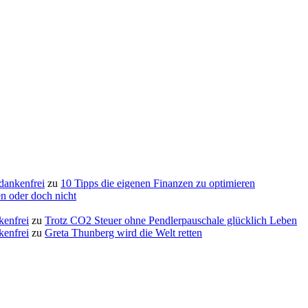
edankenfrei
zu
10 Tipps die eigenen Finanzen zu optimieren
n oder doch nicht
kenfrei
zu
Trotz CO2 Steuer ohne Pendlerpauschale glücklich Leben
kenfrei
zu
Greta Thunberg wird die Welt retten