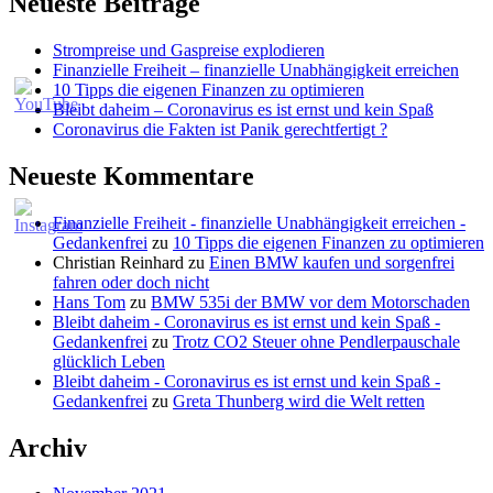
Neueste Beiträge
Strompreise und Gaspreise explodieren
Finanzielle Freiheit – finanzielle Unabhängigkeit erreichen
10 Tipps die eigenen Finanzen zu optimieren
Bleibt daheim – Coronavirus es ist ernst und kein Spaß
Coronavirus die Fakten ist Panik gerechtfertigt ?
Neueste Kommentare
Finanzielle Freiheit - finanzielle Unabhängigkeit erreichen -
Gedankenfrei
zu
10 Tipps die eigenen Finanzen zu optimieren
Christian Reinhard
zu
Einen BMW kaufen und sorgenfrei
fahren oder doch nicht
Hans Tom
zu
BMW 535i der BMW vor dem Motorschaden
Bleibt daheim - Coronavirus es ist ernst und kein Spaß -
Gedankenfrei
zu
Trotz CO2 Steuer ohne Pendlerpauschale
glücklich Leben
Bleibt daheim - Coronavirus es ist ernst und kein Spaß -
Gedankenfrei
zu
Greta Thunberg wird die Welt retten
Archiv