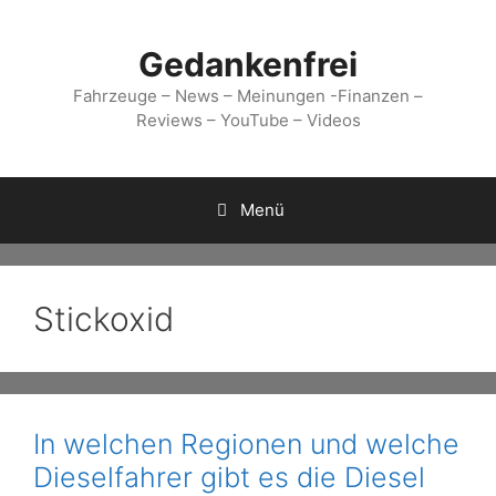
Zum
Inhalt
Gedankenfrei
springen
Fahrzeuge – News – Meinungen -Finanzen –
Reviews – YouTube – Videos
Menü
Stickoxid
In welchen Regionen und welche
Dieselfahrer gibt es die Diesel