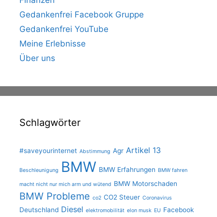
Finanzen
Gedankenfrei Facebook Gruppe
Gedankenfrei YouTube
Meine Erlebnisse
Über uns
Schlagwörter
Artikel 13
#saveyourinternet
Agr
Abstimmung
BMW
BMW Erfahrungen
Beschleunigung
BMW fahren
BMW Motorschaden
macht nicht nur mich arm und wütend
BMW Probleme
CO2 Steuer
co2
Coronavirus
Diesel
Deutschland
Facebook
elektromobilität
elon musk
EU