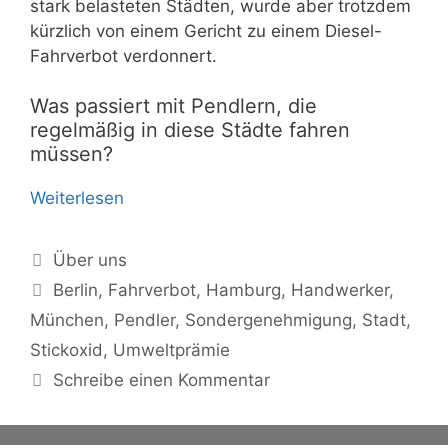
stark belasteten Städten, wurde aber trotzdem
kürzlich von einem Gericht zu einem Diesel-
Fahrverbot verdonnert.
Was passiert mit Pendlern, die
regelmäßig in diese Städte fahren
müssen?
Weiterlesen
Kategorien
Über uns
Schlagwörter
Berlin
,
Fahrverbot
,
Hamburg
,
Handwerker
,
München
,
Pendler
,
Sondergenehmigung
,
Stadt
,
Stickoxid
,
Umweltprämie
Schreibe einen Kommentar