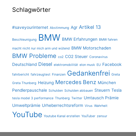
Schlagwörter
Artikel 13
#saveyourinternet
Agr
Abstimmung
BMW
BMW Erfahrungen
Beschleunigung
BMW fahren
BMW Motorschaden
macht nicht nur mich arm und wütend
BMW Probleme
CO2 Steuer
co2
Coronavirus
Diesel
Deutschland
Facebook
elektromobilität
elon musk
EU
Gedankenfrei
fahrbericht
fahrzeugtest
Finanzen
Greta
Mercedes Benz
Heizung
München
Greta Thunberg
Pendlerpauschale
Steuern
Tesla
Schulden
Schulden abbauen
Umtausch Prämie
tesla model 3 performance
Thunberg
Twitter
Umweltprämie
Urheberrechtsreform
Virus
Wahrheit
YouTube
Youtube Kanal erstellen
YouTuber
zensur