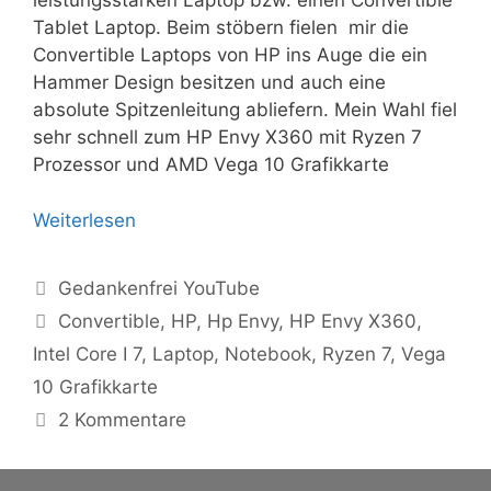
leistungsstarken Laptop bzw. einen Convertible
Tablet Laptop. Beim stöbern fielen mir die
Convertible Laptops von HP ins Auge die ein
Hammer Design besitzen und auch eine
absolute Spitzenleitung abliefern. Mein Wahl fiel
sehr schnell zum HP Envy X360 mit Ryzen 7
Prozessor und AMD Vega 10 Grafikkarte
Weiterlesen
Kategorien
Gedankenfrei YouTube
Schlagwörter
Convertible
,
HP
,
Hp Envy
,
HP Envy X360
,
Intel Core I 7
,
Laptop
,
Notebook
,
Ryzen 7
,
Vega
10 Grafikkarte
2 Kommentare