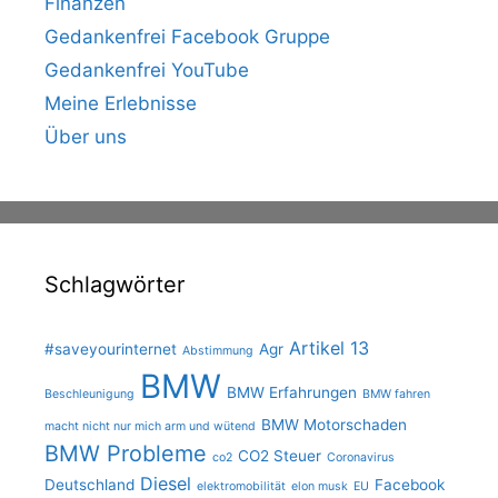
Finanzen
Gedankenfrei Facebook Gruppe
Gedankenfrei YouTube
Meine Erlebnisse
Über uns
Schlagwörter
Artikel 13
#saveyourinternet
Agr
Abstimmung
BMW
BMW Erfahrungen
Beschleunigung
BMW fahren
BMW Motorschaden
macht nicht nur mich arm und wütend
BMW Probleme
CO2 Steuer
co2
Coronavirus
Diesel
Deutschland
Facebook
elektromobilität
elon musk
EU