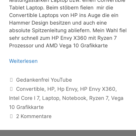
leistungsstarken Laptop bzw. einen Convertible
Tablet Laptop. Beim stöbern fielen mir die
Convertible Laptops von HP ins Auge die ein
Hammer Design besitzen und auch eine
absolute Spitzenleitung abliefern. Mein Wahl fiel
sehr schnell zum HP Envy X360 mit Ryzen 7
Prozessor und AMD Vega 10 Grafikkarte
Weiterlesen
Kategorien
Gedankenfrei YouTube
Schlagwörter
Convertible
,
HP
,
Hp Envy
,
HP Envy X360
,
Intel Core I 7
,
Laptop
,
Notebook
,
Ryzen 7
,
Vega
10 Grafikkarte
2 Kommentare