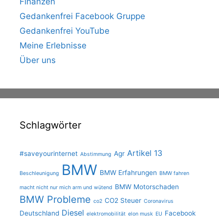
Finanzen
Gedankenfrei Facebook Gruppe
Gedankenfrei YouTube
Meine Erlebnisse
Über uns
Schlagwörter
Artikel 13
#saveyourinternet
Agr
Abstimmung
BMW
BMW Erfahrungen
Beschleunigung
BMW fahren
BMW Motorschaden
macht nicht nur mich arm und wütend
BMW Probleme
CO2 Steuer
co2
Coronavirus
Diesel
Deutschland
Facebook
elektromobilität
elon musk
EU