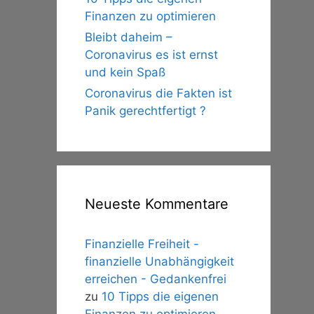
Finanzen zu optimieren
Bleibt daheim –
Coronavirus es ist ernst
und kein Spaß
Coronavirus die Fakten ist
Panik gerechtfertigt ?
Neueste Kommentare
Finanzielle Freiheit -
finanzielle Unabhängigkeit
erreichen - Gedankenfrei
zu
10 Tipps die eigenen
Finanzen zu optimieren