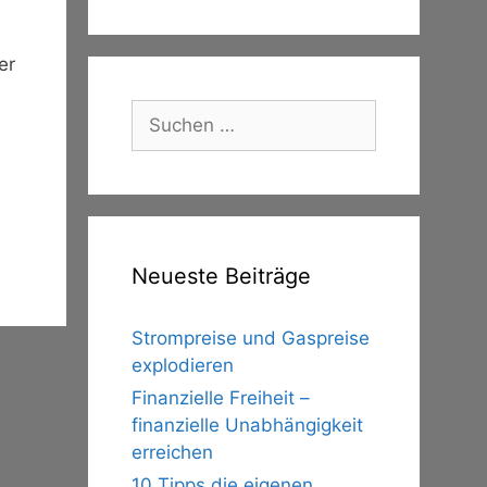
er
Suche
nach:
Neueste Beiträge
Strompreise und Gaspreise
explodieren
Finanzielle Freiheit –
finanzielle Unabhängigkeit
erreichen
10 Tipps die eigenen