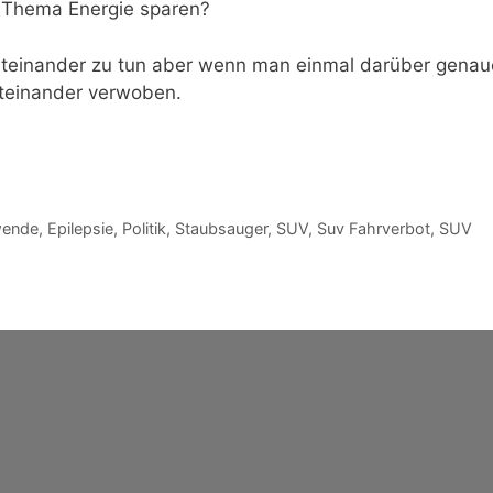
s Thema Energie sparen?
 miteinander zu tun aber wenn man einmal darüber genau
iteinander verwoben.
wende
,
Epilepsie
,
Politik
,
Staubsauger
,
SUV
,
Suv Fahrverbot
,
SUV