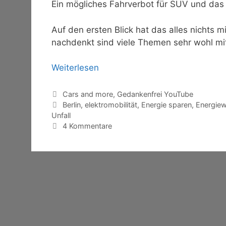
Ein mögliches Fahrverbot für SUV und da
Auf den ersten Blick hat das alles nichts
nachdenkt sind viele Themen sehr wohl m
Weiterlesen
Kategorien
Cars and more
,
Gedankenfrei YouTube
Schlagwörter
Berlin
,
elektromobilität
,
Energie sparen
,
Energie
Unfall
4 Kommentare