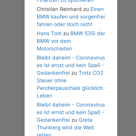
Christian Reinhard
zu
Einen
BMW kaufen und sorgenfrei
fahren oder doch nicht
Hans Tom
zu
BMW 535i der
BMW vor dem
Motorschaden
Bleibt daheim - Coronavirus
es ist ernst und kein Spaß -
Gedankenfrei
zu
Trotz CO2
Steuer ohne
Pendlerpauschale glücklich
Leben
Bleibt daheim - Coronavirus
es ist ernst und kein Spaß -
Gedankenfrei
zu
Greta
Thunberg wird die Welt
retten