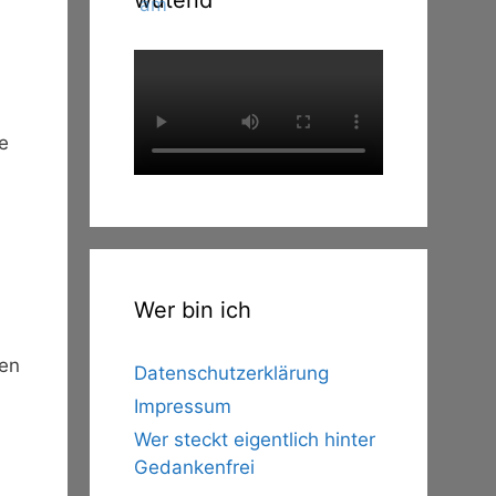
wütend
e
Wer bin ich
den
Datenschutzerklärung
Impressum
Wer steckt eigentlich hinter
Gedankenfrei