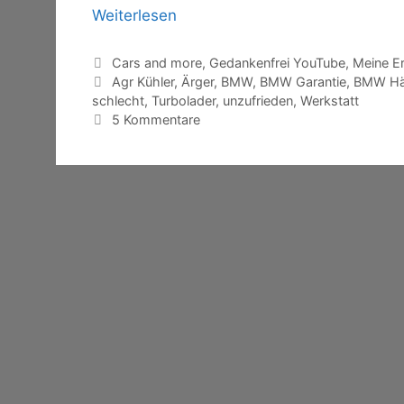
Weiterlesen
Kategorien
Cars and more
,
Gedankenfrei YouTube
,
Meine Er
Schlagwörter
Agr Kühler
,
Ärger
,
BMW
,
BMW Garantie
,
BMW Hä
schlecht
,
Turbolader
,
unzufrieden
,
Werkstatt
5 Kommentare