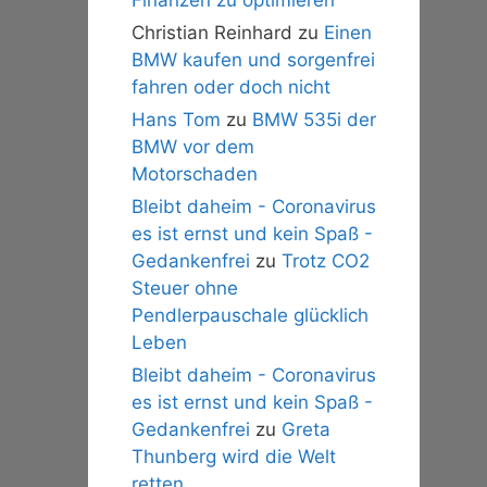
Christian Reinhard
zu
Einen
BMW kaufen und sorgenfrei
fahren oder doch nicht
Hans Tom
zu
BMW 535i der
BMW vor dem
Motorschaden
Bleibt daheim - Coronavirus
es ist ernst und kein Spaß -
Gedankenfrei
zu
Trotz CO2
Steuer ohne
Pendlerpauschale glücklich
Leben
Bleibt daheim - Coronavirus
es ist ernst und kein Spaß -
Gedankenfrei
zu
Greta
Thunberg wird die Welt
retten