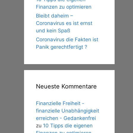
Finanzen zu optimieren
Bleibt daheim –
Coronavirus es ist ernst
und kein Spaß
Coronavirus die Fakten ist
Panik gerechtfertigt ?
Neueste Kommentare
Finanzielle Freiheit -
finanzielle Unabhängigkeit
erreichen - Gedankenfrei
zu
10 Tipps die eigenen
Finanzen zu optimieren