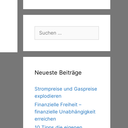
Suche
nach:
Neueste Beiträge
Strompreise und Gaspreise
explodieren
Finanzielle Freiheit –
finanzielle Unabhängigkeit
erreichen
10 Tipps die eigenen