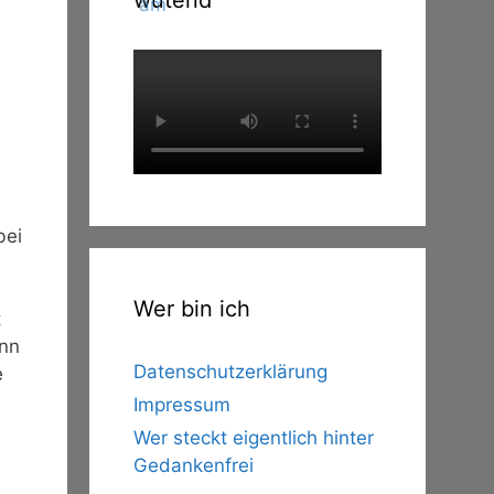
wütend
bei
Wer bin ich
t
enn
Datenschutzerklärung
e
Impressum
Wer steckt eigentlich hinter
Gedankenfrei