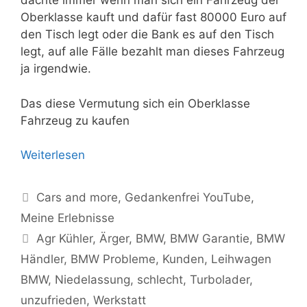
dachte immer wenn man sich ein Fahrzeug der
Oberklasse kauft und dafür fast 80000 Euro auf
den Tisch legt oder die Bank es auf den Tisch
legt, auf alle Fälle bezahlt man dieses Fahrzeug
ja irgendwie.
Das diese Vermutung sich ein Oberklasse
Fahrzeug zu kaufen
Weiterlesen
Kategorien
Cars and more
,
Gedankenfrei YouTube
,
Meine Erlebnisse
Schlagwörter
Agr Kühler
,
Ärger
,
BMW
,
BMW Garantie
,
BMW
Händler
,
BMW Probleme
,
Kunden
,
Leihwagen
BMW
,
Niedelassung
,
schlecht
,
Turbolader
,
unzufrieden
,
Werkstatt