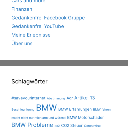
Cars and more
Finanzen
Gedankenfrei Facebook Gruppe
Gedankenfrei YouTube
Meine Erlebnisse
Über uns
Schlagwörter
Artikel 13
#saveyourinternet
Agr
Abstimmung
BMW
BMW Erfahrungen
Beschleunigung
BMW fahren
BMW Motorschaden
macht nicht nur mich arm und wütend
BMW Probleme
CO2 Steuer
co2
Coronavirus