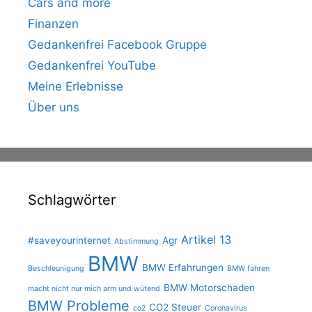
Cars and more
Finanzen
Gedankenfrei Facebook Gruppe
Gedankenfrei YouTube
Meine Erlebnisse
Über uns
Schlagwörter
Artikel 13
#saveyourinternet
Agr
Abstimmung
BMW
BMW Erfahrungen
Beschleunigung
BMW fahren
BMW Motorschaden
macht nicht nur mich arm und wütend
BMW Probleme
CO2 Steuer
co2
Coronavirus