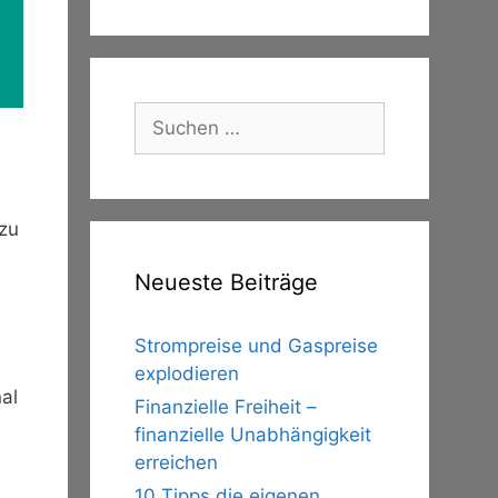
Suche
nach:
 zu
Neueste Beiträge
Strompreise und Gaspreise
explodieren
al
Finanzielle Freiheit –
finanzielle Unabhängigkeit
erreichen
10 Tipps die eigenen