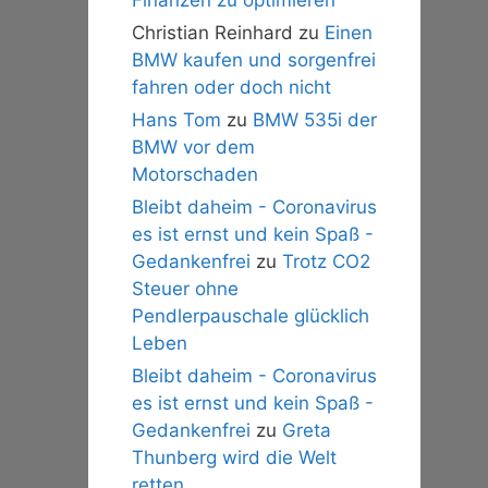
Christian Reinhard
zu
Einen
BMW kaufen und sorgenfrei
fahren oder doch nicht
Hans Tom
zu
BMW 535i der
BMW vor dem
Motorschaden
Bleibt daheim - Coronavirus
es ist ernst und kein Spaß -
Gedankenfrei
zu
Trotz CO2
Steuer ohne
Pendlerpauschale glücklich
Leben
Bleibt daheim - Coronavirus
es ist ernst und kein Spaß -
Gedankenfrei
zu
Greta
Thunberg wird die Welt
retten