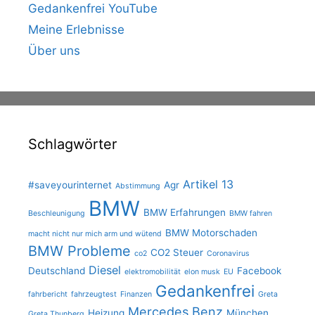
Gedankenfrei YouTube
Meine Erlebnisse
Über uns
Schlagwörter
Artikel 13
#saveyourinternet
Agr
Abstimmung
BMW
BMW Erfahrungen
Beschleunigung
BMW fahren
BMW Motorschaden
macht nicht nur mich arm und wütend
BMW Probleme
CO2 Steuer
co2
Coronavirus
Diesel
Deutschland
Facebook
elektromobilität
elon musk
EU
Gedankenfrei
fahrbericht
fahrzeugtest
Finanzen
Greta
Mercedes Benz
Heizung
München
Greta Thunberg