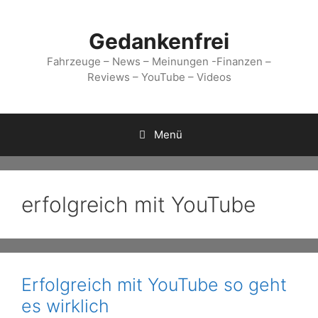
Zum
Inhalt
Gedankenfrei
springen
Fahrzeuge – News – Meinungen -Finanzen –
Reviews – YouTube – Videos
Menü
erfolgreich mit YouTube
Erfolgreich mit YouTube so geht
es wirklich