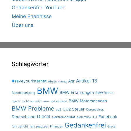
Gedankenfrei YouTube
Meine Erlebnisse
Über uns
Schlagwörter
Artikel 13
#saveyourinternet
Agr
Abstimmung
BMW
BMW Erfahrungen
Beschleunigung
BMW fahren
BMW Motorschaden
macht nicht nur mich arm und wütend
BMW Probleme
CO2 Steuer
co2
Coronavirus
Diesel
Deutschland
Facebook
elektromobilität
elon musk
EU
Gedankenfrei
fahrbericht
fahrzeugtest
Finanzen
Greta