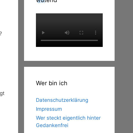
wütend
?
Wer bin ich
gt
Datenschutzerklärung
Impressum
Wer steckt eigentlich hinter
Gedankenfrei