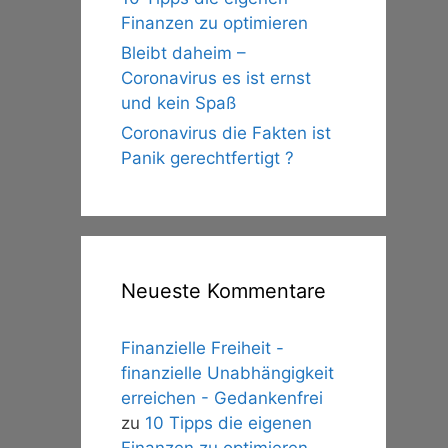
Finanzen zu optimieren
Bleibt daheim –
Coronavirus es ist ernst
und kein Spaß
Coronavirus die Fakten ist
Panik gerechtfertigt ?
Neueste Kommentare
Finanzielle Freiheit -
finanzielle Unabhängigkeit
erreichen - Gedankenfrei
zu
10 Tipps die eigenen
Finanzen zu optimieren