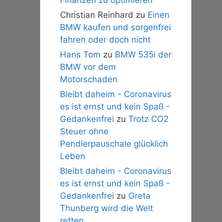
Christian Reinhard
zu
Einen
BMW kaufen und sorgenfrei
fahren oder doch nicht
Hans Tom
zu
BMW 535i der
BMW vor dem
Motorschaden
Bleibt daheim - Coronavirus
es ist ernst und kein Spaß -
Gedankenfrei
zu
Trotz CO2
Steuer ohne
Pendlerpauschale glücklich
Leben
Bleibt daheim - Coronavirus
es ist ernst und kein Spaß -
Gedankenfrei
zu
Greta
Thunberg wird die Welt
retten