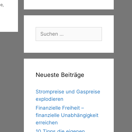
pe
,
Suche
nach:
Neueste Beiträge
Strompreise und Gaspreise
explodieren
Finanzielle Freiheit –
finanzielle Unabhängigkeit
erreichen
10 Tipps die eigenen