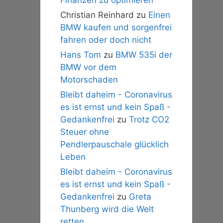
Christian Reinhard
zu
Einen
BMW kaufen und sorgenfrei
fahren oder doch nicht
Hans Tom
zu
BMW 535i der
BMW vor dem
Motorschaden
Bleibt daheim - Coronavirus
es ist ernst und kein Spaß -
Gedankenfrei
zu
Trotz CO2
Steuer ohne
Pendlerpauschale glücklich
Leben
Bleibt daheim - Coronavirus
es ist ernst und kein Spaß -
Gedankenfrei
zu
Greta
Thunberg wird die Welt
retten