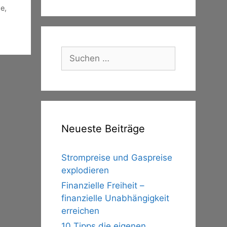
pe
,
Suche
nach:
Neueste Beiträge
Strompreise und Gaspreise
explodieren
Finanzielle Freiheit –
finanzielle Unabhängigkeit
erreichen
10 Tipps die eigenen