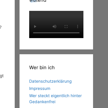
wütend
?
Wer bin ich
gt
Datenschutzerklärung
Impressum
Wer steckt eigentlich hinter
Gedankenfrei