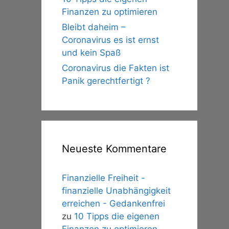
Finanzen zu optimieren
Bleibt daheim –
Coronavirus es ist ernst
und kein Spaß
Coronavirus die Fakten ist
Panik gerechtfertigt ?
Neueste Kommentare
Finanzielle Freiheit -
finanzielle Unabhängigkeit
erreichen - Gedankenfrei
zu
10 Tipps die eigenen
Finanzen zu optimieren