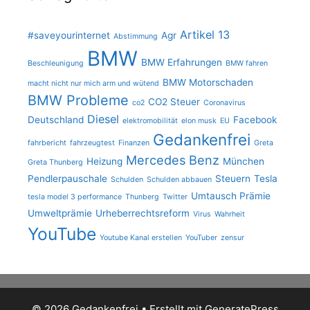
Artikel 13
#saveyourinternet
Agr
Abstimmung
BMW
BMW Erfahrungen
Beschleunigung
BMW fahren
BMW Motorschaden
macht nicht nur mich arm und wütend
BMW Probleme
CO2 Steuer
co2
Coronavirus
Diesel
Deutschland
Facebook
elektromobilität
elon musk
EU
Gedankenfrei
fahrbericht
fahrzeugtest
Finanzen
Greta
Mercedes Benz
Heizung
München
Greta Thunberg
Pendlerpauschale
Steuern
Tesla
Schulden
Schulden abbauen
Umtausch Prämie
tesla model 3 performance
Thunberg
Twitter
Umweltprämie
Urheberrechtsreform
Virus
Wahrheit
YouTube
Youtube Kanal erstellen
YouTuber
zensur
© 2026 Gedankenfrei
• Erstellt mit
GeneratePress