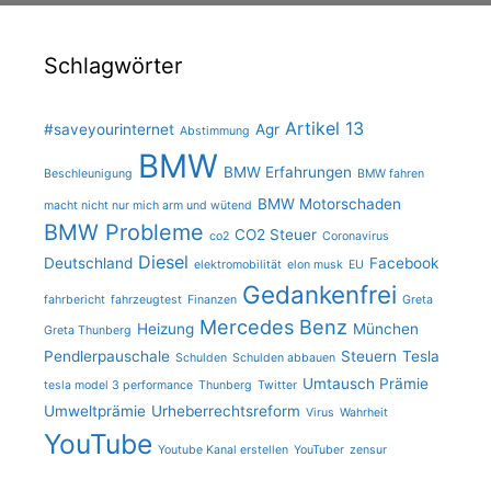
Schlagwörter
Artikel 13
#saveyourinternet
Agr
Abstimmung
BMW
BMW Erfahrungen
Beschleunigung
BMW fahren
BMW Motorschaden
macht nicht nur mich arm und wütend
BMW Probleme
CO2 Steuer
co2
Coronavirus
Diesel
Deutschland
Facebook
elektromobilität
elon musk
EU
Gedankenfrei
fahrbericht
fahrzeugtest
Finanzen
Greta
Mercedes Benz
Heizung
München
Greta Thunberg
Pendlerpauschale
Steuern
Tesla
Schulden
Schulden abbauen
Umtausch Prämie
tesla model 3 performance
Thunberg
Twitter
Umweltprämie
Urheberrechtsreform
Virus
Wahrheit
YouTube
Youtube Kanal erstellen
YouTuber
zensur