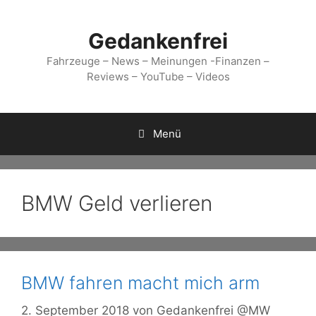
Zum
Inhalt
Gedankenfrei
springen
Fahrzeuge – News – Meinungen -Finanzen –
Reviews – YouTube – Videos
Menü
BMW Geld verlieren
BMW fahren macht mich arm
2. September 2018
von
Gedankenfrei @MW