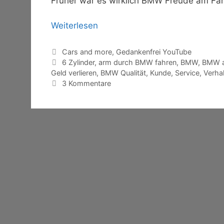
Früher war es wirklich BMW Freude am Fa
Weiterlesen
Kategorien
Cars and more
,
Gedankenfrei YouTube
Schlagwörter
6 Zylinder
,
arm durch BMW fahren
,
BMW
,
BMW 
Geld verlieren
,
BMW Qualität
,
Kunde
,
Service
,
Verha
3 Kommentare