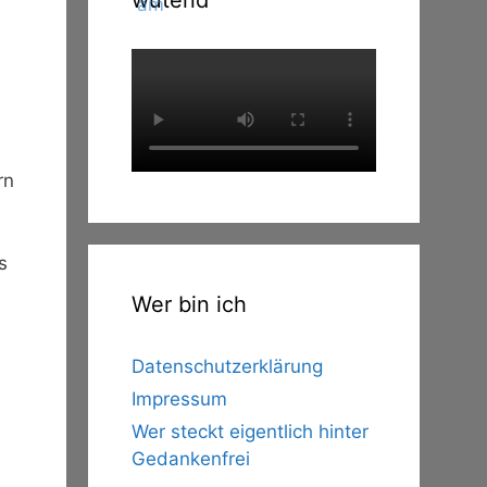
wütend
rn
s
Wer bin ich
Datenschutzerklärung
Impressum
Wer steckt eigentlich hinter
Gedankenfrei