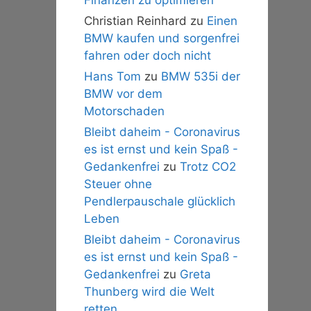
Christian Reinhard
zu
Einen
BMW kaufen und sorgenfrei
fahren oder doch nicht
Hans Tom
zu
BMW 535i der
BMW vor dem
Motorschaden
Bleibt daheim - Coronavirus
es ist ernst und kein Spaß -
Gedankenfrei
zu
Trotz CO2
Steuer ohne
Pendlerpauschale glücklich
Leben
Bleibt daheim - Coronavirus
es ist ernst und kein Spaß -
Gedankenfrei
zu
Greta
Thunberg wird die Welt
retten