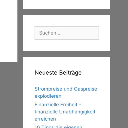
Suche
nach:
Neueste Beiträge
Strompreise und Gaspreise
explodieren
Finanzielle Freiheit –
finanzielle Unabhängigkeit
erreichen
10 Tipps die eigenen