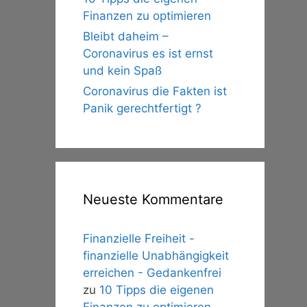
Finanzen zu optimieren
Bleibt daheim –
Coronavirus es ist ernst
und kein Spaß
Coronavirus die Fakten ist
Panik gerechtfertigt ?
Neueste Kommentare
Finanzielle Freiheit -
finanzielle Unabhängigkeit
erreichen - Gedankenfrei
zu
10 Tipps die eigenen
Finanzen zu optimieren