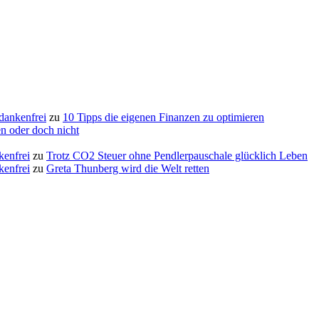
edankenfrei
zu
10 Tipps die eigenen Finanzen zu optimieren
n oder doch nicht
kenfrei
zu
Trotz CO2 Steuer ohne Pendlerpauschale glücklich Leben
kenfrei
zu
Greta Thunberg wird die Welt retten