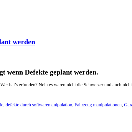
lant werden
agt wenn Defekte geplant werden.
r hat’s erfunden? Nein es waren nicht die Schweizer und auch nicht
le
,
defekte durch softwaremanipulation
,
Fahrzeug manipulationen
,
Gara