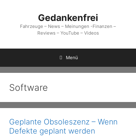
Zum
Inhalt
Gedankenfrei
springen
Fahrzeuge – News – Meinungen -Finanzen –
Reviews – YouTube – Videos
Menü
Software
Geplante Obsoleszenz – Wenn
Defekte geplant werden