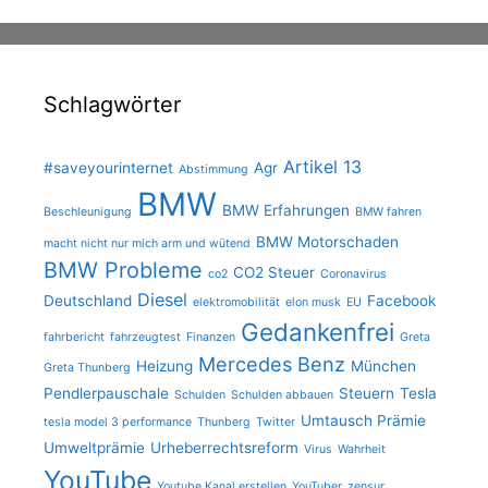
Schlagwörter
Artikel 13
#saveyourinternet
Agr
Abstimmung
BMW
BMW Erfahrungen
Beschleunigung
BMW fahren
BMW Motorschaden
macht nicht nur mich arm und wütend
BMW Probleme
CO2 Steuer
co2
Coronavirus
Diesel
Deutschland
Facebook
elektromobilität
elon musk
EU
Gedankenfrei
fahrbericht
fahrzeugtest
Finanzen
Greta
Mercedes Benz
Heizung
München
Greta Thunberg
Pendlerpauschale
Steuern
Tesla
Schulden
Schulden abbauen
Umtausch Prämie
tesla model 3 performance
Thunberg
Twitter
Umweltprämie
Urheberrechtsreform
Virus
Wahrheit
YouTube
Youtube Kanal erstellen
YouTuber
zensur