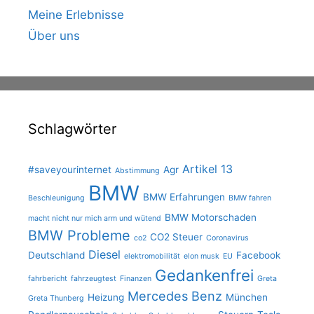
Meine Erlebnisse
Über uns
Schlagwörter
Artikel 13
#saveyourinternet
Agr
Abstimmung
BMW
BMW Erfahrungen
Beschleunigung
BMW fahren
BMW Motorschaden
macht nicht nur mich arm und wütend
BMW Probleme
CO2 Steuer
co2
Coronavirus
Diesel
Deutschland
Facebook
elektromobilität
elon musk
EU
Gedankenfrei
fahrbericht
fahrzeugtest
Finanzen
Greta
Mercedes Benz
Heizung
München
Greta Thunberg