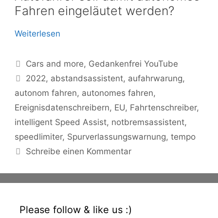
Fahren eingeläutet werden?
Weiterlesen
Kategorien
Cars and more
,
Gedankenfrei YouTube
Schlagwörter
2022
,
abstandsassistent
,
aufahrwarung
,
autonom fahren
,
autonomes fahren
,
Ereignisdatenschreibern
,
EU
,
Fahrtenschreiber
,
intelligent Speed Assist
,
notbremsassistent
,
speedlimiter
,
Spurverlassungswarnung
,
tempo
Schreibe einen Kommentar
Please follow & like us :)