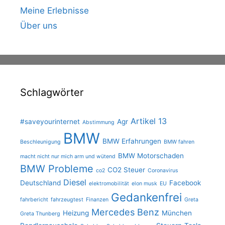
Meine Erlebnisse
Über uns
Schlagwörter
Artikel 13
#saveyourinternet
Agr
Abstimmung
BMW
BMW Erfahrungen
Beschleunigung
BMW fahren
BMW Motorschaden
macht nicht nur mich arm und wütend
BMW Probleme
CO2 Steuer
co2
Coronavirus
Diesel
Deutschland
Facebook
elektromobilität
elon musk
EU
Gedankenfrei
fahrbericht
fahrzeugtest
Finanzen
Greta
Mercedes Benz
Heizung
München
Greta Thunberg