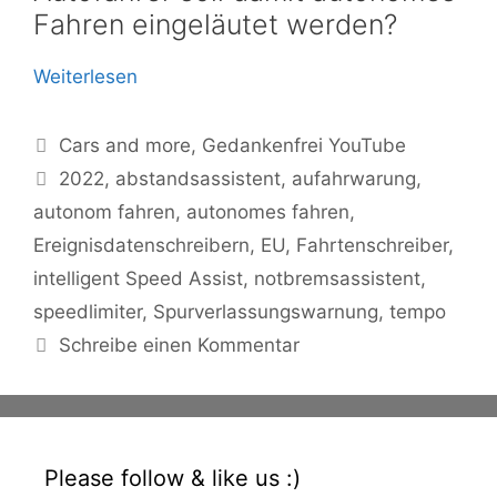
Fahren eingeläutet werden?
Weiterlesen
Kategorien
Cars and more
,
Gedankenfrei YouTube
Schlagwörter
2022
,
abstandsassistent
,
aufahrwarung
,
autonom fahren
,
autonomes fahren
,
Ereignisdatenschreibern
,
EU
,
Fahrtenschreiber
,
intelligent Speed Assist
,
notbremsassistent
,
speedlimiter
,
Spurverlassungswarnung
,
tempo
Schreibe einen Kommentar
Please follow & like us :)