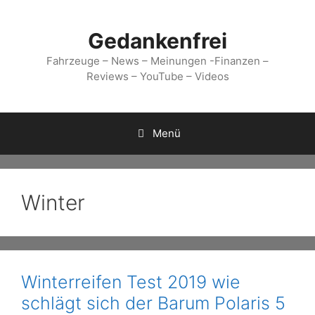
Zum
Inhalt
Gedankenfrei
springen
Fahrzeuge – News – Meinungen -Finanzen –
Reviews – YouTube – Videos
Menü
Winter
Winterreifen Test 2019 wie
schlägt sich der Barum Polaris 5