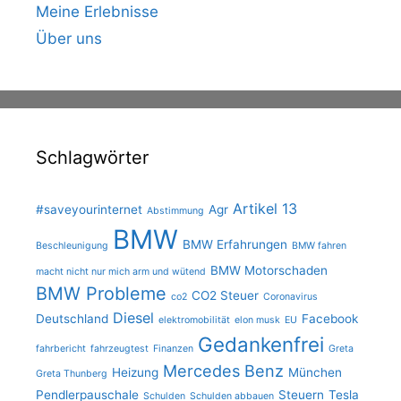
Meine Erlebnisse
Über uns
Schlagwörter
Artikel 13
#saveyourinternet
Agr
Abstimmung
BMW
BMW Erfahrungen
Beschleunigung
BMW fahren
BMW Motorschaden
macht nicht nur mich arm und wütend
BMW Probleme
CO2 Steuer
co2
Coronavirus
Diesel
Deutschland
Facebook
elektromobilität
elon musk
EU
Gedankenfrei
fahrbericht
fahrzeugtest
Finanzen
Greta
Mercedes Benz
Heizung
München
Greta Thunberg
Pendlerpauschale
Steuern
Tesla
Schulden
Schulden abbauen