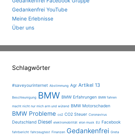
Gedankenfrei Facebook Gruppe
Gedankenfrei YouTube
Meine Erlebnisse
Über uns
Schlagwörter
Artikel 13
#saveyourinternet
Agr
Abstimmung
BMW
BMW Erfahrungen
Beschleunigung
BMW fahren
BMW Motorschaden
macht nicht nur mich arm und wütend
BMW Probleme
CO2 Steuer
co2
Coronavirus
Diesel
Deutschland
Facebook
elektromobilität
elon musk
EU
Gedankenfrei
fahrbericht
fahrzeugtest
Finanzen
Greta